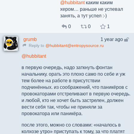
@
hubbitant
каким каким
хером… раньше не успевал
занять, а тут успел :-)
0
0
1
grumb
1 year ago
Reply to
@hubbitant@entropysource.ru
@
hubbitant
в первую очередь, надо заткнуть фонтан
начальнику. орать это плохо само по себе и уж
тем более на работе в присутствии
подчинённых. из соображений, что паникёров с
провокаторами отстреливают в первую очередь.
и любой, кто не хочет быть застрелен, должен
вести себя так, чтобы не приняли за
провокатора или паникёра.
после этого, можно со словами: «началось в
колхозе утро» приступать к тому, за что платят