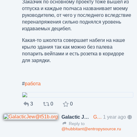
Заказчик по основному проекту тоже вышел из
отпуска и каждые полчаса названивает моему
руководителю, от чего у последнего вследствие
перенапряжения сильно поднялся уровень
издаваемых децибел.
Какая-то школота совершает набеги на наше
крыло здания так как можно без палева
попарить вейпами и есть розетка в коридоре
для зарядки.
#
работа
3
0
0
Galactic Jew 🇮🇱
GalacticJew@t51b.org
1 year ago
Reply to
@hubbitant@entropysource.ru